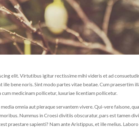
ing elit. Virtutibus igitur rectissime mihi videris et ad consuetudi
ille bene noris. Sint modo partes vitae beatae. Cum praesertim ill
um medicinam pollicetur, luxuriae licentiam pollicetur.
cia media omnia aut pleraque servantem vivere. Qui-vere falsone, qu
n moribus. Nummus in Croesi divitiis obscuratur, pars est tamen di
st praestare sapienti? Nam ante Aristippus, et ille melius. Laboro 