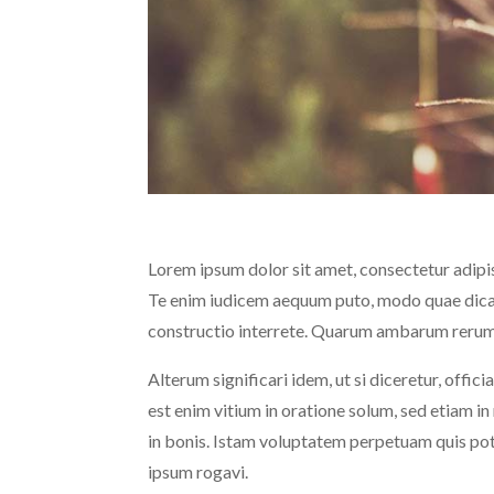
Lorem ipsum dolor sit amet, consectetur adipisc
Te enim iudicem aequum puto, modo quae dicat 
constructio interrete. Quarum ambarum rerum c
Alterum significari idem, ut si diceretur, offi
est enim vitium in oratione solum, sed etiam i
in bonis. Istam voluptatem perpetuam quis pote
ipsum rogavi.