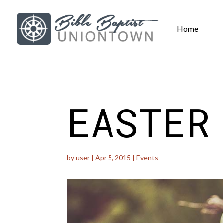
Home
EASTER
by
user
|
Apr 5, 2015
|
Events