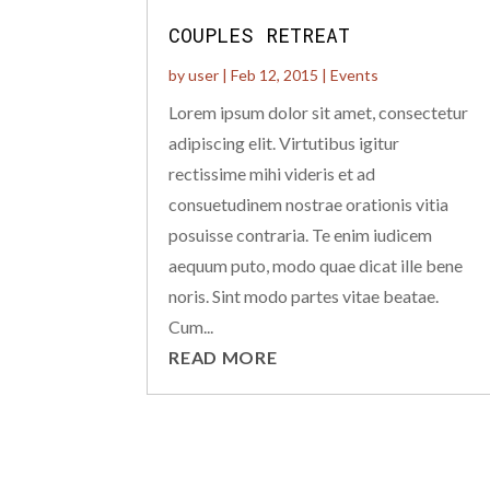
COUPLES RETREAT
by
user
|
Feb 12, 2015
|
Events
Lorem ipsum dolor sit amet, consectetur
adipiscing elit. Virtutibus igitur
rectissime mihi videris et ad
consuetudinem nostrae orationis vitia
posuisse contraria. Te enim iudicem
aequum puto, modo quae dicat ille bene
noris. Sint modo partes vitae beatae.
Cum...
READ MORE