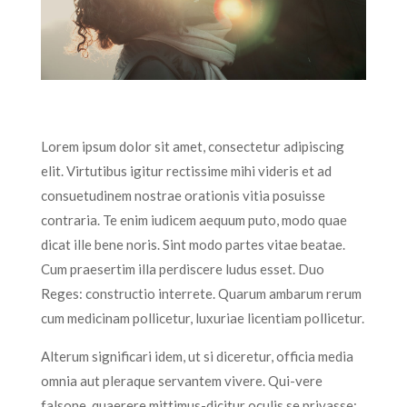
Lorem ipsum dolor sit amet, consectetur adipiscing
elit. Virtutibus igitur rectissime mihi videris et ad
consuetudinem nostrae orationis vitia posuisse
contraria. Te enim iudicem aequum puto, modo quae
dicat ille bene noris. Sint modo partes vitae beatae.
Cum praesertim illa perdiscere ludus esset. Duo
Reges: constructio interrete. Quarum ambarum rerum
cum medicinam pollicetur, luxuriae licentiam pollicetur.
Alterum significari idem, ut si diceretur, officia media
omnia aut pleraque servantem vivere. Qui-vere
falsone, quaerere mittimus-dicitur oculis se privasse;