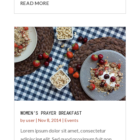
READ MORE
WOMEN’S PRAYER BREAKFAST
by
user
|
Nov 8, 2014
|
Events
Lorem ipsum dolor sit amet, consectetur
adipiscing elit. Sed quod proximum fuit non