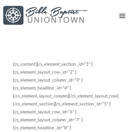
[cs_content][cs_element_section _id=”1″ ]
[cs_element_layout_row _id=”2″ ]
[cs_element_layout_column _id=”3″ ]
[cs_element_headline _id=”4″ ]
[/cs_element_layout_column][/cs_element_layout_row]
[/cs_element_section][cs_element_section _id=”5″ ]
[cs_element_layout_row _id=”6″ ]
[cs_element_layout_column _id=”7″ ]
[cs_element_headline _id=”8″ ]