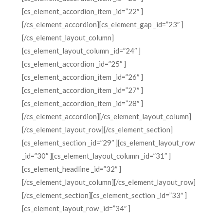
[cs_element_accordion_item _id=”22″ ]
[/cs_element_accordion][cs_element_gap _id=”23″ ]
[/cs_element_layout_column]
[cs_element_layout_column _id=”24″ ]
[cs_element_accordion _id=”25″ ]
[cs_element_accordion_item _id=”26″ ]
[cs_element_accordion_item _id=”27″ ]
[cs_element_accordion_item _id=”28″ ]
[/cs_element_accordion][/cs_element_layout_column]
[/cs_element_layout_row][/cs_element_section]
[cs_element_section _id=”29″ ][cs_element_layout_row
_id=”30″ ][cs_element_layout_column _id=”31″ ]
[cs_element_headline _id=”32″ ]
[/cs_element_layout_column][/cs_element_layout_row]
[/cs_element_section][cs_element_section _id=”33″ ]
[cs_element_layout_row _id=”34″ ]