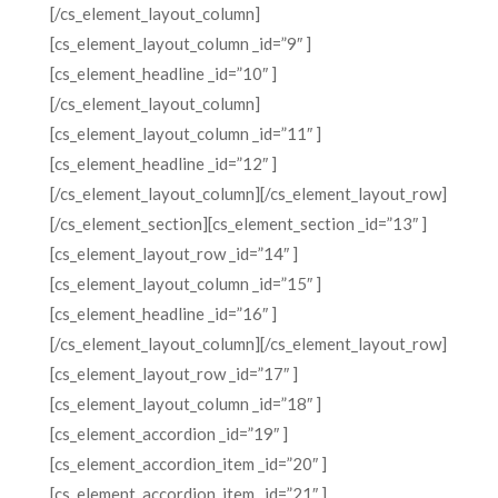
[/cs_element_layout_column]
[cs_element_layout_column _id=”9″ ]
[cs_element_headline _id=”10″ ]
[/cs_element_layout_column]
[cs_element_layout_column _id=”11″ ]
[cs_element_headline _id=”12″ ]
[/cs_element_layout_column][/cs_element_layout_row]
[/cs_element_section][cs_element_section _id=”13″ ]
[cs_element_layout_row _id=”14″ ]
[cs_element_layout_column _id=”15″ ]
[cs_element_headline _id=”16″ ]
[/cs_element_layout_column][/cs_element_layout_row]
[cs_element_layout_row _id=”17″ ]
[cs_element_layout_column _id=”18″ ]
[cs_element_accordion _id=”19″ ]
[cs_element_accordion_item _id=”20″ ]
[cs_element_accordion_item _id=”21″ ]